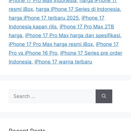
iPhone 17 Pro Max Indonesia
,
harga iPhone 17
g
s
resmi iBox
,
harga iPhone 17 Series di Indonesia
,
o
r
harga iPhone 17 terbaru 2025
,
iPhone 17
i
Indonesia kapan rilis
,
iPhone 17 Pro Max 2TB
e
harga
,
iPhone 17 Pro Max harga dan spesifikasi
,
s
iPhone 17 Pro Max harga resmi iBox
,
iPhone 17
Pro vs iPhone 16 Pro
,
iPhone 17 Series pre order
Indonesia
,
iPhone 17 warna terbaru
S
e
a
r
c
h
Recent Posts