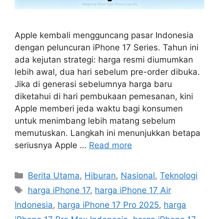
Apple kembali mengguncang pasar Indonesia
dengan peluncuran iPhone 17 Series. Tahun ini
ada kejutan strategi: harga resmi diumumkan
lebih awal, dua hari sebelum pre-order dibuka.
Jika di generasi sebelumnya harga baru
diketahui di hari pembukaan pemesanan, kini
Apple memberi jeda waktu bagi konsumen
untuk menimbang lebih matang sebelum
memutuskan. Langkah ini menunjukkan betapa
seriusnya Apple …
Read more
C
Berita Utama
,
Hiburan
,
Nasional
,
Teknologi
a
T
harga iPhone 17
,
harga iPhone 17 Air
t
a
Indonesia
,
harga iPhone 17 Pro 2025
,
harga
e
g