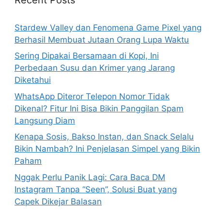
f
o
Stardew Valley dan Fenomena Game Pixel yang
r
Berhasil Membuat Jutaan Orang Lupa Waktu
:
Sering Dipakai Bersamaan di Kopi, Ini
Perbedaan Susu dan Krimer yang Jarang
Diketahui
WhatsApp Diteror Telepon Nomor Tidak
Dikenal? Fitur Ini Bisa Bikin Panggilan Spam
Langsung Diam
Kenapa Sosis, Bakso Instan, dan Snack Selalu
Bikin Nambah? Ini Penjelasan Simpel yang Bikin
Paham
Nggak Perlu Panik Lagi: Cara Baca DM
Instagram Tanpa “Seen”, Solusi Buat yang
Capek Dikejar Balasan