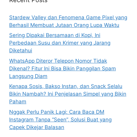
f
o
Stardew Valley dan Fenomena Game Pixel yang
r
Berhasil Membuat Jutaan Orang Lupa Waktu
:
Sering Dipakai Bersamaan di Kopi, Ini
Perbedaan Susu dan Krimer yang Jarang
Diketahui
WhatsApp Diteror Telepon Nomor Tidak
Dikenal? Fitur Ini Bisa Bikin Panggilan Spam
Langsung Diam
Kenapa Sosis, Bakso Instan, dan Snack Selalu
Bikin Nambah? Ini Penjelasan Simpel yang Bikin
Paham
Nggak Perlu Panik Lagi: Cara Baca DM
Instagram Tanpa “Seen”, Solusi Buat yang
Capek Dikejar Balasan