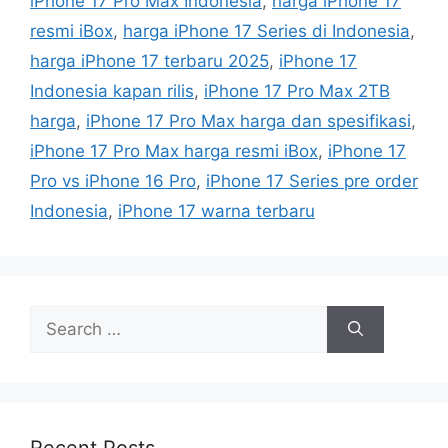
iPhone 17 Pro Max Indonesia
,
harga iPhone 17
g
s
resmi iBox
,
harga iPhone 17 Series di Indonesia
,
o
r
harga iPhone 17 terbaru 2025
,
iPhone 17
i
Indonesia kapan rilis
,
iPhone 17 Pro Max 2TB
e
harga
,
iPhone 17 Pro Max harga dan spesifikasi
,
s
iPhone 17 Pro Max harga resmi iBox
,
iPhone 17
Pro vs iPhone 16 Pro
,
iPhone 17 Series pre order
Indonesia
,
iPhone 17 warna terbaru
S
e
a
r
c
h
Recent Posts