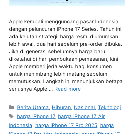
Apple kembali mengguncang pasar Indonesia
dengan peluncuran iPhone 17 Series. Tahun ini
ada kejutan strategi: harga resmi diumumkan
lebih awal, dua hari sebelum pre-order dibuka.
Jika di generasi sebelumnya harga baru
diketahui di hari pembukaan pemesanan, kini
Apple memberi jeda waktu bagi konsumen
untuk menimbang lebih matang sebelum
memutuskan. Langkah ini menunjukkan betapa
seriusnya Apple …
Read more
C
Berita Utama
,
Hiburan
,
Nasional
,
Teknologi
a
T
harga iPhone 17
,
harga iPhone 17 Air
t
a
Indonesia
,
harga iPhone 17 Pro 2025
,
harga
e
g