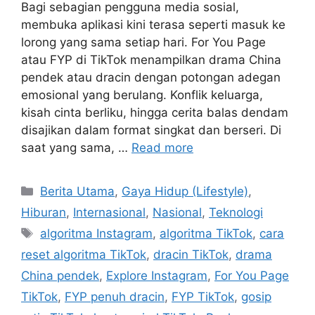
Bagi sebagian pengguna media sosial,
membuka aplikasi kini terasa seperti masuk ke
lorong yang sama setiap hari. For You Page
atau FYP di TikTok menampilkan drama China
pendek atau dracin dengan potongan adegan
emosional yang berulang. Konflik keluarga,
kisah cinta berliku, hingga cerita balas dendam
disajikan dalam format singkat dan berseri. Di
saat yang sama, …
Read more
C
Berita Utama
,
Gaya Hidup (Lifestyle)
,
a
Hiburan
,
Internasional
,
Nasional
,
Teknologi
t
T
algoritma Instagram
,
algoritma TikTok
,
cara
e
a
reset algoritma TikTok
,
dracin TikTok
,
drama
g
g
China pendek
,
Explore Instagram
,
For You Page
o
s
r
TikTok
,
FYP penuh dracin
,
FYP TikTok
,
gosip
i