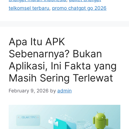
i
telkomsel terbaru
,
promo chatgpt go 2026
e
s
Apa Itu APK
Sebenarnya? Bukan
Aplikasi, Ini Fakta yang
Masih Sering Terlewat
February 9, 2026
by
admin