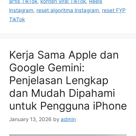
artis TikTok
,
konten viral TikTok
,
Reels
e
Instagram
,
reset algoritma Instagram
,
reset FYP
s
TikTok
Kerja Sama Apple dan
Google Gemini:
Penjelasan Lengkap
dan Mudah Dipahami
untuk Pengguna iPhone
January 13, 2026
by
admin