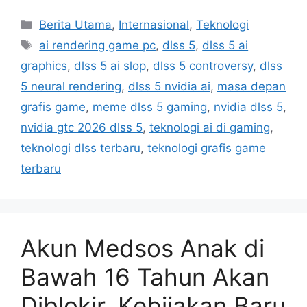
C
Berita Utama
,
Internasional
,
Teknologi
a
T
ai rendering game pc
,
dlss 5
,
dlss 5 ai
t
a
graphics
,
dlss 5 ai slop
,
dlss 5 controversy
,
dlss
e
g
5 neural rendering
,
dlss 5 nvidia ai
,
masa depan
g
s
grafis game
,
meme dlss 5 gaming
,
nvidia dlss 5
,
o
r
nvidia gtc 2026 dlss 5
,
teknologi ai di gaming
,
i
teknologi dlss terbaru
,
teknologi grafis game
e
terbaru
s
Akun Medsos Anak di
Bawah 16 Tahun Akan
Diblokir, Kebijakan Baru