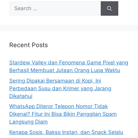
S
e
a
r
c
h
Recent Posts
f
o
Stardew Valley dan Fenomena Game Pixel yang
r
Berhasil Membuat Jutaan Orang Lupa Waktu
:
Sering Dipakai Bersamaan di Kopi, Ini
Perbedaan Susu dan Krimer yang Jarang
Diketahui
WhatsApp Diteror Telepon Nomor Tidak
Dikenal? Fitur Ini Bisa Bikin Panggilan Spam
Langsung Diam
Kenapa Sosis, Bakso Instan, dan Snack Selalu