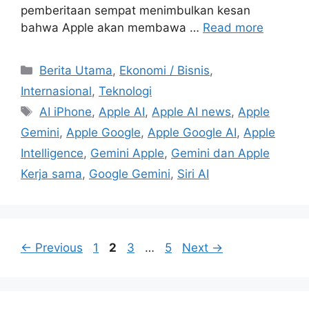
pemberitaan sempat menimbulkan kesan
bahwa Apple akan membawa …
Read more
C
Berita Utama
,
Ekonomi / Bisnis
,
a
Internasional
,
Teknologi
t
T
AI iPhone
,
Apple AI
,
Apple AI news
,
Apple
e
a
Gemini
,
Apple Google
,
Apple Google AI
,
Apple
g
g
Intelligence
,
Gemini Apple
,
Gemini dan Apple
o
s
r
Kerja sama
,
Google Gemini
,
Siri AI
i
e
s
P
P
P
P
←
Previous
1
2
3
…
5
Next
→
a
a
a
a
g
g
g
g
e
e
e
e