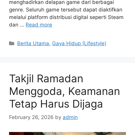
menghadirkan delapan game dari berbagai
genre. Seluruh game tersebut dapat diaktifkan
melalui platform distribusi digital seperti Steam
dan …
Read more
C
Berita Utama
,
Gaya Hidup (Lifestyle)
a
t
e
g
Takjil Ramadan
o
r
Menggoda, Keamanan
i
Tetap Harus Dijaga
e
s
February 26, 2026
by
admin