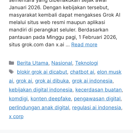
sementara yang diberlakukan sejak awal
Januari 2026. Dengan kebijakan tersebut,
masyarakat kembali dapat mengakses Grok AI
melalui situs web resmi maupun aplikasi
mandiri di perangkat seluler. Berdasarkan
pantauan pada Minggu pagi, 1 Februari 2026,
situs grok.com dan x.ai …
Read more
C
Berita Utama
,
Nasional
,
Teknologi
a
T
blokir grok ai dicabut
,
chatbot ai
,
elon musk
t
a
ai
,
grok ai
,
grok ai dibuka
,
grok ai indonesia
,
e
g
kebijakan digital indonesia
,
kecerdasan buatan
,
g
s
komdigi
,
konten deepfake
,
pengawasan digital
,
o
r
perlindungan anak digital
,
regulasi ai indonesia
,
i
x corp
e
s