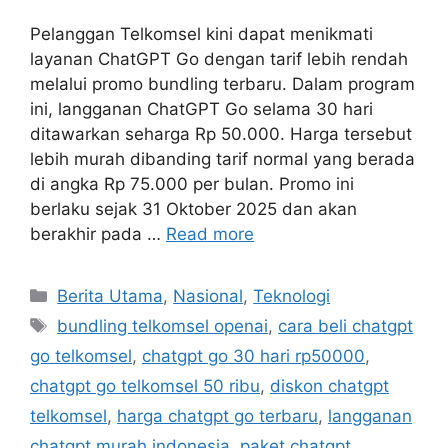
Pelanggan Telkomsel kini dapat menikmati
layanan ChatGPT Go dengan tarif lebih rendah
melalui promo bundling terbaru. Dalam program
ini, langganan ChatGPT Go selama 30 hari
ditawarkan seharga Rp 50.000. Harga tersebut
lebih murah dibanding tarif normal yang berada
di angka Rp 75.000 per bulan. Promo ini
berlaku sejak 31 Oktober 2025 dan akan
berakhir pada …
Read more
C
Berita Utama
,
Nasional
,
Teknologi
a
T
bundling telkomsel openai
,
cara beli chatgpt
t
a
go telkomsel
,
chatgpt go 30 hari rp50000
,
e
g
chatgpt go telkomsel 50 ribu
,
diskon chatgpt
g
s
telkomsel
,
harga chatgpt go terbaru
,
langganan
o
r
chatgpt murah indonesia
,
paket chatgpt