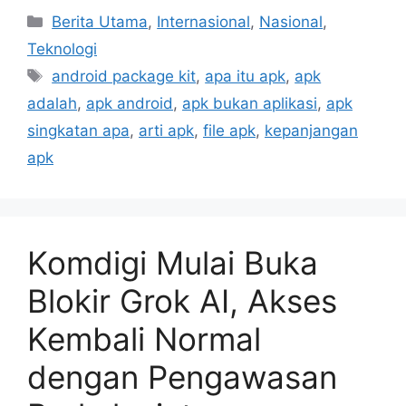
C
Berita Utama
,
Internasional
,
Nasional
,
a
Teknologi
t
T
android package kit
,
apa itu apk
,
apk
e
a
adalah
,
apk android
,
apk bukan aplikasi
,
apk
g
g
singkatan apa
,
arti apk
,
file apk
,
kepanjangan
o
s
r
apk
i
e
s
Komdigi Mulai Buka
Blokir Grok AI, Akses
Kembali Normal
dengan Pengawasan