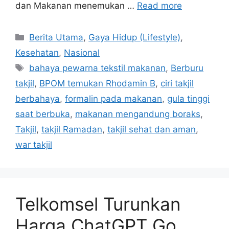
dan Makanan menemukan …
Read more
C
Berita Utama
,
Gaya Hidup (Lifestyle)
,
a
Kesehatan
,
Nasional
t
T
bahaya pewarna tekstil makanan
,
Berburu
e
a
takjil
,
BPOM temukan Rhodamin B
,
ciri takjil
g
g
berbahaya
,
formalin pada makanan
,
gula tinggi
o
s
r
saat berbuka
,
makanan mengandung boraks
,
i
Takjil
,
takjil Ramadan
,
takjil sehat dan aman
,
e
war takjil
s
Telkomsel Turunkan
Harga ChatGPT Go