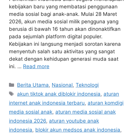
kebijakan baru yang membatasi penggunaan
media sosial bagi anak-anak. Mulai 28 Maret
2026, akun media sosial milik pengguna yang
berusia di bawah 16 tahun akan dinonaktifkan
pada sejumlah platform digital populer.
Kebijakan ini langsung menjadi sorotan karena
menyentuh salah satu aktivitas yang sangat
dekat dengan kehidupan generasi muda saat
ini. …
Read more
C
Berita Utama
,
Nasional
,
Teknologi
a
T
akun tiktok anak diblokir indonesia
,
aturan
t
a
internet anak indonesia terbaru
,
aturan komdigi
e
g
media sosial anak
,
aturan media sosial anak
g
s
indonesia 2026
,
aturan youtube anak
o
r
indonesia
,
blokir akun medsos anak indonesia
,