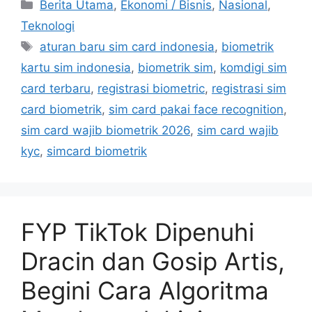
C
Berita Utama
,
Ekonomi / Bisnis
,
Nasional
,
a
Teknologi
t
T
aturan baru sim card indonesia
,
biometrik
e
a
kartu sim indonesia
,
biometrik sim
,
komdigi sim
g
g
card terbaru
,
registrasi biometric
,
registrasi sim
o
s
r
card biometrik
,
sim card pakai face recognition
,
i
sim card wajib biometrik 2026
,
sim card wajib
e
kyc
,
simcard biometrik
s
FYP TikTok Dipenuhi
Dracin dan Gosip Artis,
Begini Cara Algoritma